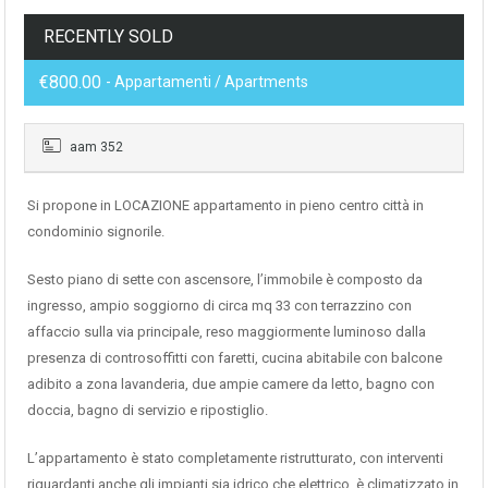
RECENTLY SOLD
€800.00
- Appartamenti / Apartments
aam 352
Si propone in LOCAZIONE appartamento in pieno centro città in
condominio signorile.
Sesto piano di sette con ascensore, l’immobile è composto da
ingresso, ampio soggiorno di circa mq 33 con terrazzino con
affaccio sulla via principale, reso maggiormente luminoso dalla
presenza di controsoffitti con faretti, cucina abitabile con balcone
adibito a zona lavanderia, due ampie camere da letto, bagno con
doccia, bagno di servizio e ripostiglio.
L’appartamento è stato completamente ristrutturato, con interventi
riguardanti anche gli impianti sia idrico che elettrico, è climatizzato in