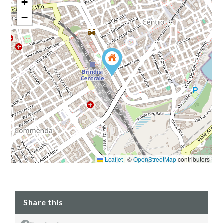
+
−
Leaflet
|
©
OpenStreetMap
contributors
Share this