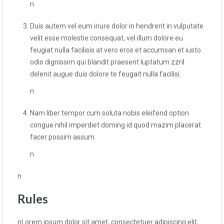
n
Duis autem vel eum iriure dolor in hendrerit in vulputate
velit esse molestie consequat, vel illum dolore eu
feugiat nulla facilisis at vero eros et accumsan et iusto
odio dignissim qui blandit praesent luptatum zzril
delenit augue duis dolore te feugait nulla facilisi.
n
Nam liber tempor cum soluta nobis eleifend option
congue nihil imperdiet doming id quod mazim placerat
facer possim assum.
n
n
Rules
nLorem ipsum dolor sit amet, consectetuer adipiscing elit,