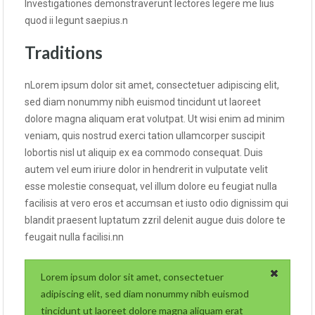
Investigationes demonstraverunt lectores legere me lius
quod ii legunt saepius.n
Traditions
nLorem ipsum dolor sit amet, consectetuer adipiscing elit,
sed diam nonummy nibh euismod tincidunt ut laoreet
dolore magna aliquam erat volutpat. Ut wisi enim ad minim
veniam, quis nostrud exerci tation ullamcorper suscipit
lobortis nisl ut aliquip ex ea commodo consequat. Duis
autem vel eum iriure dolor in hendrerit in vulputate velit
esse molestie consequat, vel illum dolore eu feugiat nulla
facilisis at vero eros et accumsan et iusto odio dignissim qui
blandit praesent luptatum zzril delenit augue duis dolore te
feugait nulla facilisi.nn
Lorem ipsum dolor sit amet, consectetuer
adipiscing elit, sed diam nonummy nibh euismod
tincidunt ut laoreet dolore magna aliquam erat