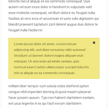
lobortis nisl ut aliquip ex ea commodo consequat. Duis
autem vel eum iriure dolor in hendrerit in vulputate velit
esse molestie consequat, vel illum dolore eu feugiat nulla
facilisis at vero eros et accumsan et iusto odio dignissim qui
blandit praesent luptatum zzril delenit augue duis dolore te
feugait nulla facilisi.nn
Lorem ipsum dolor sit amet, consectetuer
adipiscing elit, sed diam nonummy nibh euismod
tincidunt ut laoreet dolore magna aliquam erat
volutpat. Ut wisi enim ad minim veniam, quis
nostrud exerci tation ullamcorper suscipit lobortis
nisl ut aliquip ex ea commodo consequat.
nnNam liber tempor cum soluta nobis eleifend option
congue nihil imperdiet doming id quod mazim placerat
facer possim assum. Typi non habent claritatem insitam;
est usus legentis in iis qui facit eorum claritatem.