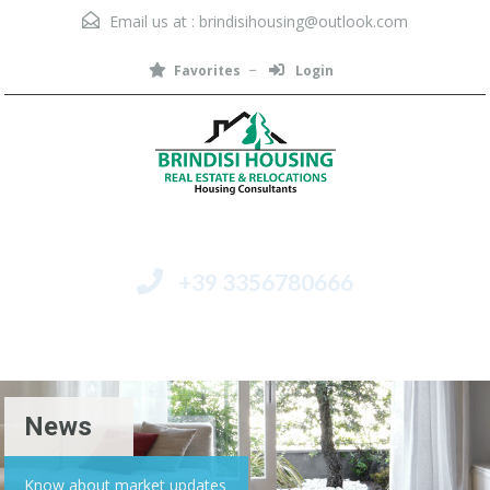
Email us at :
brindisihousing@outlook.com
Favorites
Login
+39 3356780666
Menu
News
Know about market updates