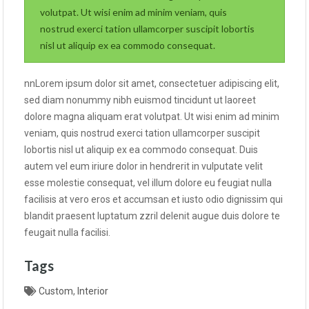
volutpat. Ut wisi enim ad minim veniam, quis
nostrud exerci tation ullamcorper suscipit lobortis
nisl ut aliquip ex ea commodo consequat.
nnLorem ipsum dolor sit amet, consectetuer adipiscing elit,
sed diam nonummy nibh euismod tincidunt ut laoreet
dolore magna aliquam erat volutpat. Ut wisi enim ad minim
veniam, quis nostrud exerci tation ullamcorper suscipit
lobortis nisl ut aliquip ex ea commodo consequat. Duis
autem vel eum iriure dolor in hendrerit in vulputate velit
esse molestie consequat, vel illum dolore eu feugiat nulla
facilisis at vero eros et accumsan et iusto odio dignissim qui
blandit praesent luptatum zzril delenit augue duis dolore te
feugait nulla facilisi.
Tags
Custom
,
Interior