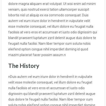
dolore magna aliquam erat volutpat. Ut wisi enim ad minim
veniam, quis nostrud exerci tation ullamcorper suscipit
lobortis nisl ut aliquip ex ea commodo consequat. Duis
autem vel eum iriure dolor in hendrerit in vulputate velit
esse molestie consequat, vel illum dolore eu feugiat nulla
facilisis at vero eros et accumsan et iusto odio dignissim qui
blandit praesent luptatum zzril delenit augue duis dolore te
feugait nulla facilisi. Nam liber tempor cum soluta nobis
eleifend option congue nihil imperdiet doming id quod
mazim placerat facer possim assum.n
The History
nDuis autem vel eum iriure dolor in hendrerit in vulputate
velit esse molestie consequat, vel illum dolore eu feugiat
nulla facilisis at vero eros et accumsan et iusto odio
dignissim qui blandit praesent luptatum zzril delenit augue
duis dolore te feugait nulla facilisi. Nam liber tempor cum
soluta nobis eleifend option congue nihil imperdiet doming