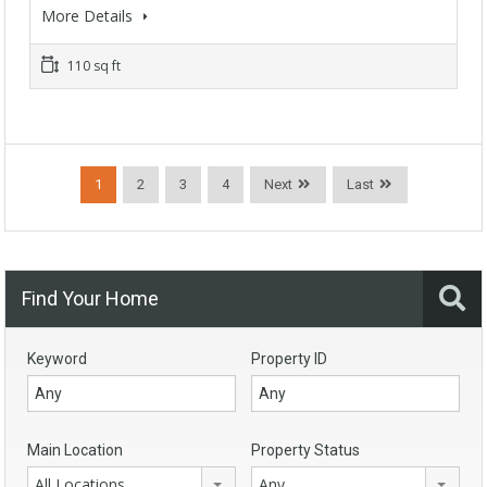
More Details
110 sq ft
1
2
3
4
Next
Last
Find Your Home
Keyword
Property ID
Main Location
Property Status
All Locations
Any