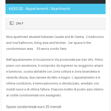
€630.00
- Appartamenti / Apartments
296 F
Nice apartment situated between Casale and Br Centre, 2 bedrooms
and one bathroom, living area and kitchen. Car space in the
condominium area. 35 euros condo fees
Bell’appartamento in locazione in Via provinciale per San Vito. Primo
piano con ascensore, è composto da ingresso su soggiorno ampio
e luminoso, cucina abitabile con zona cottura e zona lavanderia in
veranda chiusa, due camere da letto e bagno. L’appartamento è in
ottime condizioni, è termoautonomo e climatizzato, arredato con
mobili nuovi e di ottima fattura. Dispone inoltre di posto auto interno
al cortile condominiale non assegnato.
Spese condominiali euro 35 mensili.